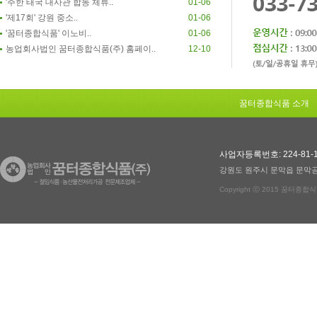
'주한 태국 대사관 합동 체류..
01-06
'제17회' 강원 중소..
01-06
'꿈터종합식품' 이노비..
01-06
농업회사법인 꿈터종합식품(주) 홈페이..
12-10
꿈터종합식품 소개
사업자등록번호: 224-81-1
강원도 원주시 문막읍 문막공
Copyright ⓒ 2015 꿈터종합식품(주)